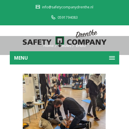
info@safetycompanydrenthe.nl
0591794083
Home
Nieuws
EHBO
MENU