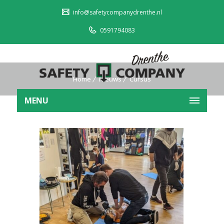
info@safetycompanydrenthe.nl
0591794083
Home
Nieuws
Cursus
MENU