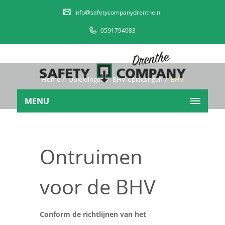
info@safetycompanydrenthe.nl
0591794083
Home
Opleidingen
BHV-opleidingen
BHV
Ontruimen
MENU
Ontruimen
voor de BHV
Conform de richtlijnen van het