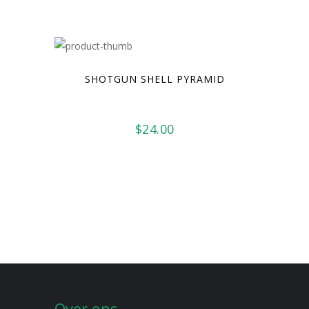
prijs
prijs
was:
is:
$74.00.
$70.00.
SHOTGUN SHELL PYRAMID
$
24.00
Over ons