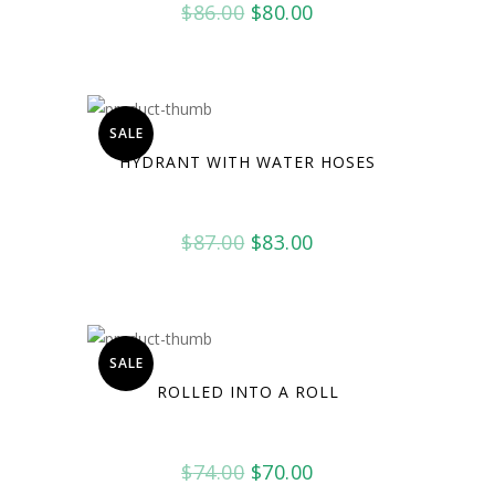
Oorspronkelijke
Huidige
$
86.00
$
80.00
prijs
prijs
was:
is:
$86.00.
$80.00.
SALE
HYDRANT WITH WATER HOSES
Oorspronkelijke
Huidige
$
87.00
$
83.00
prijs
prijs
was:
is:
$87.00.
$83.00.
SALE
ROLLED INTO A ROLL
Oorspronkelijke
Huidige
$
74.00
$
70.00