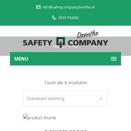
info@safetycompanydrenthe.nl
0591794083
Home
Shop
MENU
Toont alle 8 resultaten