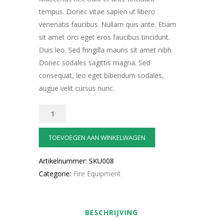
tempus. Donec vitae sapien ut libero
venenatis faucibus. Nullam quis ante. Etiam
sit amet orci eget eros faucibus tincidunt.
Duis leo. Sed fringilla mauris sit amet nibh.
Donec sodales sagittis magna. Sed
consequat, leo eget bibendum sodales,
augue velit cursus nunc.
Rolled
Into
a
TOEVOEGEN AAN WINKELWAGEN
Roll
Artikelnummer:
SKU008
aantal
Categorie:
Fire Equipment
BESCHRIJVING