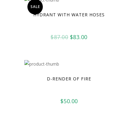
SALE
HYDRANT WITH WATER HOSES
Oorspronkelijke
Huidige
$
87.00
$
83.00
prijs
prijs
was:
is:
$87.00.
$83.00.
D-RENDER OF FIRE
$
50.00