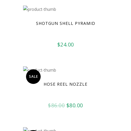
SHOTGUN SHELL PYRAMID
$
24.00
SALE
HOSE REEL NOZZLE
Oorspronkelijke
Huidige
$
86.00
$
80.00
prijs
prijs
was:
is:
$86.00.
$80.00.