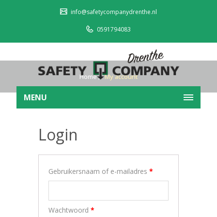
info@safetycompanydrenthe.nl
0591794083
Home
My account
MENU
Login
Vereist
Gebruikersnaam of e-mailadres
*
Vereist
Wachtwoord
*